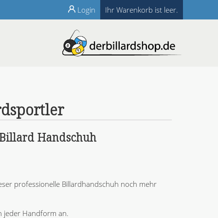
Login
Ihr Warenkorb ist leer.
dsportler
 Billard Handschuh
ieser professionelle Billardhandschuh noch mehr
ch jeder Handform an.