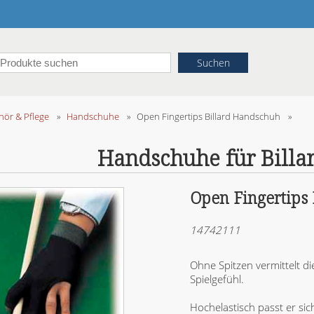
ör & Pflege
»
Handschuhe
»
Open Fingertips Billard Handschuh
»
Handschuhe für Billar
Open Fingertips
14742111
Ohne Spitzen vermittelt d
Spielgefühl.
Hochelastisch passt er si