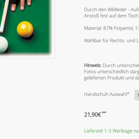
Durch den Wildleder - Au
Anstoß fest auf dem Tisch
Material: 87% Polyamid, 1
Wählbar für Rechts- und 
Hinweis:
Durch unterschie
Fotos unterschiedlich dar
gelieferten Produkt und
P
Handschuh Auswahl
*
f
l
i
**
21,90
€
c
h
Lieferzeit 1-3 Werktage n
t
f