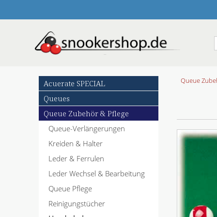
N
Queue Zubeh
Acuerate SPECIAL
a
Queues
v
i
Queue Zubehör & Pflege
g
Queue-Verlängerungen
a
t
Kreiden & Halter
i
o
Leder & Ferrulen
n
Leder Wechsel & Bearbeitung
ü
b
Queue Pflege
e
Reinigungstücher
r
s