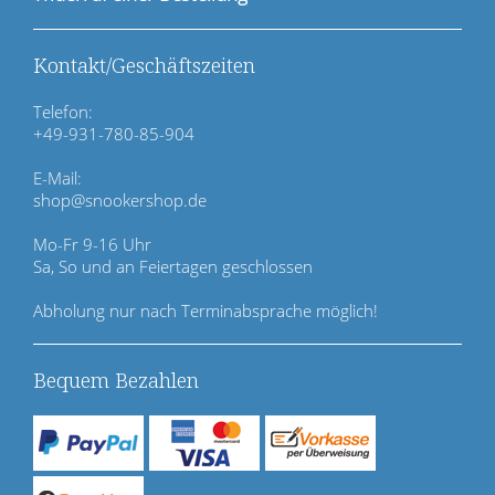
o
n
ü
Kontakt/Geschäftszeiten
b
e
Telefon:
r
+49-931-780-85-904
s
p
E-Mail:
r
shop@snookershop.de
i
n
Mo-Fr 9-16 Uhr
g
Sa, So und an Feiertagen geschlossen
e
n
Abholung nur nach Terminabsprache möglich!
Bequem Bezahlen