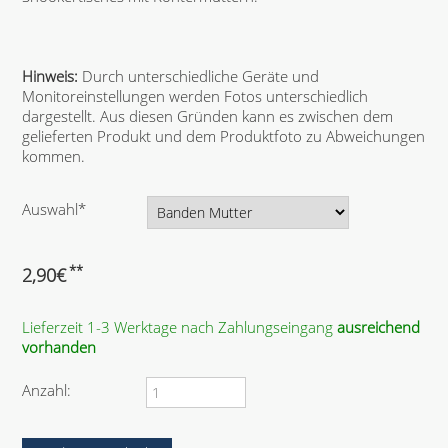
Hinweis:
Durch unterschiedliche Geräte und
Monitoreinstellungen werden Fotos unterschiedlich
dargestellt. Aus diesen Gründen kann es zwischen dem
gelieferten Produkt und dem Produktfoto zu Abweichungen
kommen.
P
Auswahl
*
f
l
i
**
2,90
€
c
h
Lieferzeit 1-3 Werktage nach Zahlungseingang
ausreichend
t
vorhanden
f
e
l
Anzahl:
d