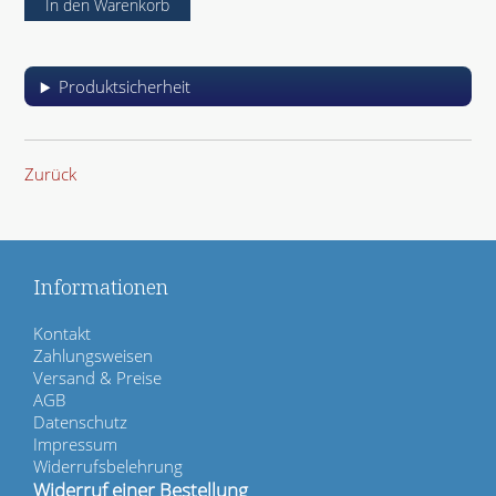
Produktsicherheit
Zurück
Informationen
N
Kontakt
a
Zahlungsweisen
v
Versand & Preise
i
AGB
g
Datenschutz
a
Impressum
t
Widerrufsbelehrung
i
Widerruf einer Bestellung