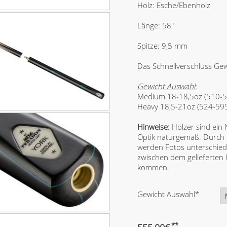
Holz: Esche/Ebenholz
Länge: 58"
Spitze: 9,5 mm
Das Schnellverschluss Gew
Gewicht Auswahl:
Medium 18-18,5oz (510-5
Heavy 18,5-21oz (524-59
Hinweise:
Hölzer sind ein
Optik naturgemäß. Durch 
werden Fotos unterschiedl
zwischen dem gelieferten
kommen.
P
Gewicht Auswahl
*
f
l
i
**