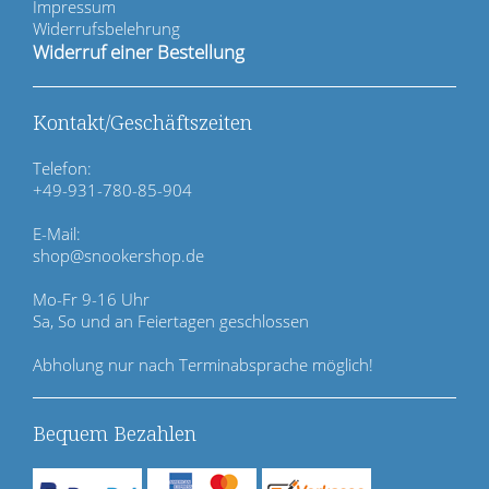
a
Impressum
t
Widerrufsbelehrung
i
Widerruf einer Bestellung
o
n
ü
Kontakt/Geschäftszeiten
b
e
Telefon:
r
+49-931-780-85-904
s
p
E-Mail:
r
shop@snookershop.de
i
n
Mo-Fr 9-16 Uhr
g
Sa, So und an Feiertagen geschlossen
e
n
Abholung nur nach Terminabsprache möglich!
Bequem Bezahlen